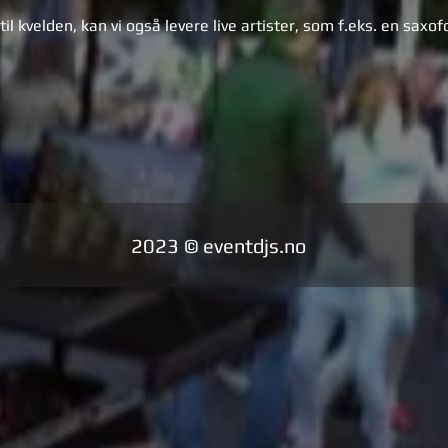
til kvelden, kan vi også levere live artister, som f.eks. en saxof
2023 © eventdjs.no