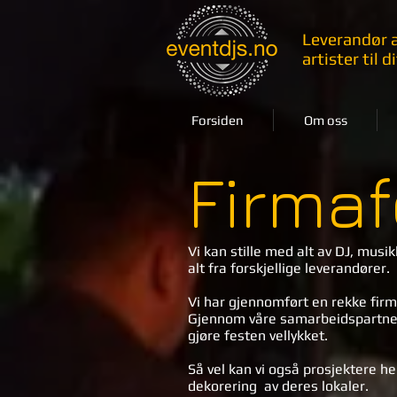
Leverandør a
artister til 
Forsiden
Om oss
Firmaf
Vi kan stille med alt av DJ, musi
alt fra forskjellige leverandører.
Vi har gjennomført en rekke firm
Gjennom våre samarbeidspartner
gjøre festen vellykket.
Så vel kan vi også prosjektere h
dekorering av deres lokaler.