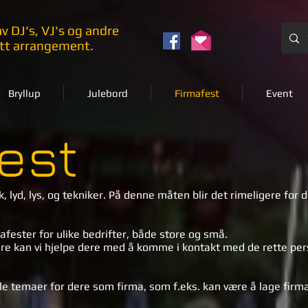
v DJ's, VJ's og andre
ditt arrangement.
Bryllup
Julebord
Firmafest
Event
est
kk, lyd, lys, og tekniker. På denne måten blir det rimeligere for
afester for ulike bedrifter, både store og små.
e kan vi hjelpe dere med å komme i kontakt med de rette pe
ele temaer for dere som firma, som f.eks. kan være å lage firma