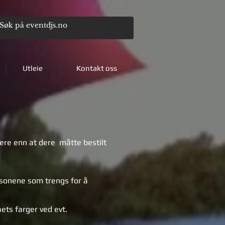
Utleie
Kontakt oss
 dere enn at dere måtte bestilt
rsonene som trengs for å
ets farger ved evt.