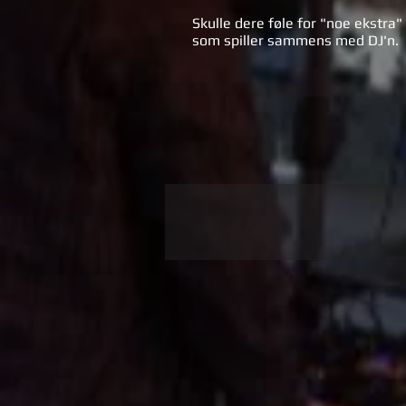
Skulle dere føle for "noe ekstra" 
som spiller sammens med DJ'n.